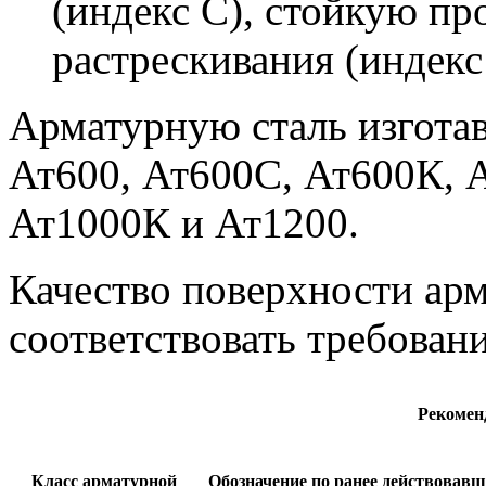
(индекс С), стойкую пр
растрескивания (индекс
Арматурную сталь изгота
Ат600, Ат600С, Ат600К, 
Ат1000К и Ат1200.
Качество поверхности ар
соответствовать требова
Рекомен
Класс арматурной
Обозначение по ранее действовавш